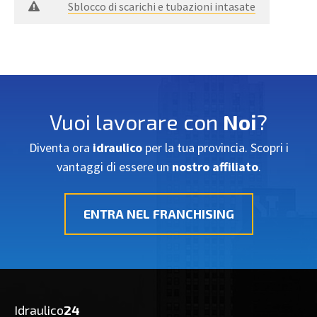
Sblocco di scarichi e tubazioni intasate
Vuoi lavorare con
Noi
?
Diventa ora
idraulico
per la tua provincia. Scopri i
vantaggi di essere un
nostro affiliato
.
ENTRA NEL FRANCHISING
Idraulico
24